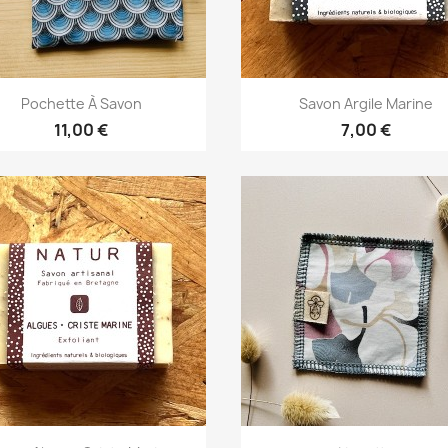
Aperçu rapide
Aperçu rapide


Pochette À Savon
Savon Argile Marine
+3
11,00 €
7,00 €
Aperçu rapide
Aperçu rapide