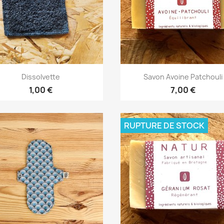
Aperçu rapide
Aperçu rapide


Dissolvette
Savon Avoine Patchouli
1,00 €
7,00 €
RUPTURE DE STOCK