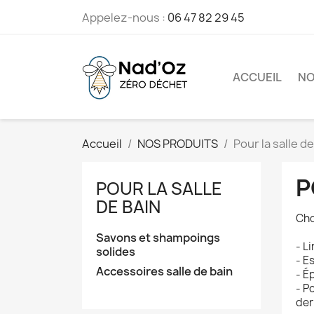
Appelez-nous :
06 47 82 29 45
ACCUEIL
NO
Accueil
NOS PRODUITS
Pour la salle d
P
POUR LA SALLE
DE BAIN
Cho
Savons et shampoings
- L
solides
- E
Accessoires salle de bain
- É
- P
der