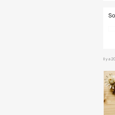
So
Il y a 