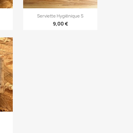
Aperçu rapide

Serviette Hygiénique S
+3
9,00 €