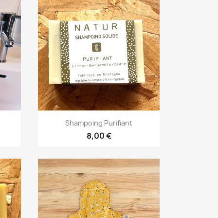
Aperçu rapide

Shampoing Purifiant
8,00 €