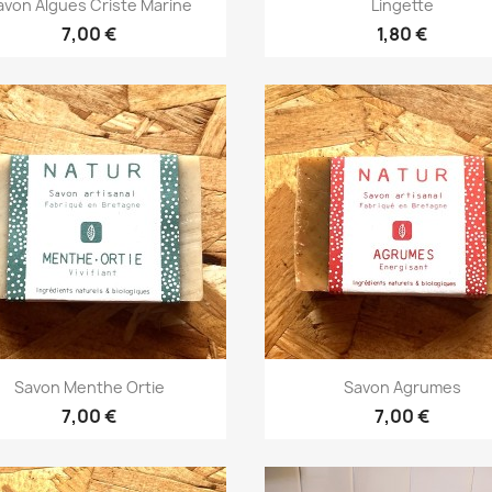


avon Algues Criste Marine
Lingette
7,00 €
1,80 €
Aperçu rapide
Aperçu rapide


Savon Menthe Ortie
Savon Agrumes
7,00 €
7,00 €