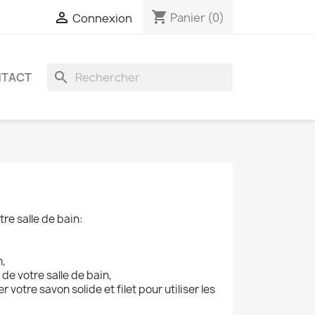
shopping_cart

Panier
(0)
Connexion
search
TACT
re salle de bain:
n,
de votre salle de bain,
otre savon solide et filet pour utiliser les