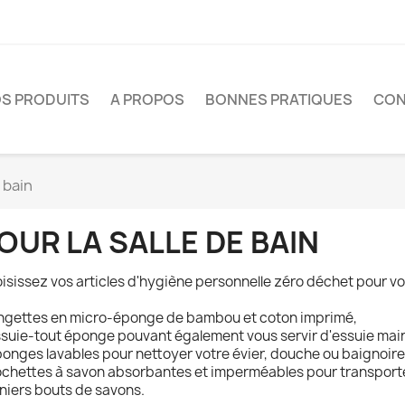
S PRODUITS
A PROPOS
BONNES PRATIQUES
CON
e bain
OUR LA SALLE DE BAIN
isissez vos articles d'hygiène personnelle zéro déchet pour vot
ingettes en micro-éponge de bambou et coton imprimé,
ssuie-tout éponge pouvant également vous servir d'essuie mai
ponges lavables pour nettoyer votre évier, douche ou baignoire 
ochettes à savon absorbantes et imperméables pour transporter v
niers bouts de savons.