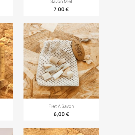

Savon Miel
+3
7,00 €
Aperçu rapide

Filet À Savon
6,00 €