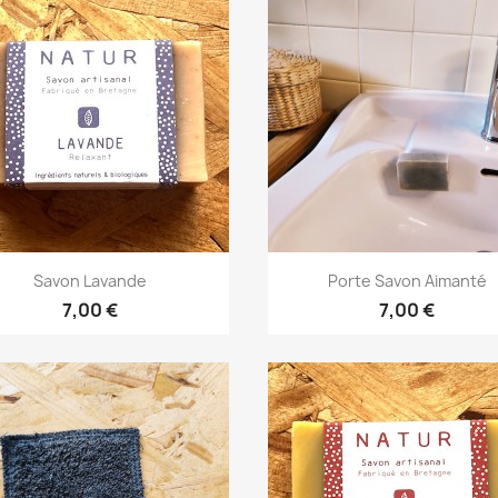
Aperçu rapide
Aperçu rapide


Savon Lavande
Porte Savon Aimanté
7,00 €
7,00 €