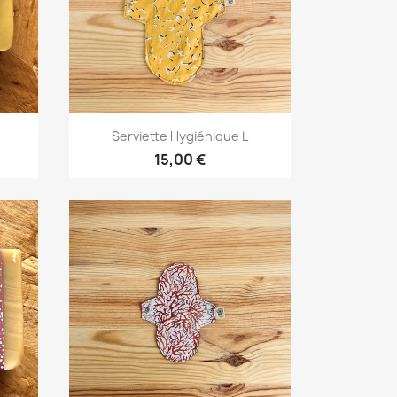
Aperçu rapide

Serviette Hygiénique L
+3
15,00 €