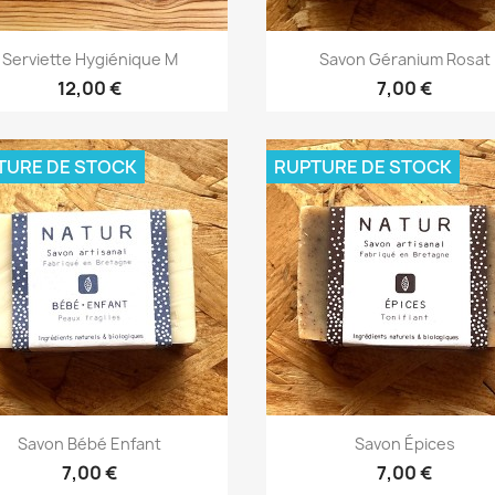
Aperçu rapide
Aperçu rapide


Serviette Hygiénique M
Savon Géranium Rosat
+3
12,00 €
7,00 €
TURE DE STOCK
RUPTURE DE STOCK
Aperçu rapide
Aperçu rapide


Savon Bébé Enfant
Savon Épices
7,00 €
7,00 €