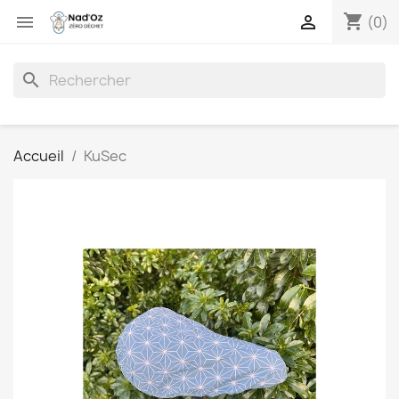
shopping_cart


(0)
search
Accueil
KuSec